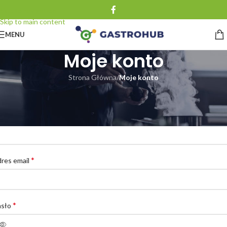
Skip to navigation
Skip to main content
MENU
Moje konto
Strona Główna
/
Moje konto
arejestruj się
*
zwa użytkownika
*
res email
*
asło