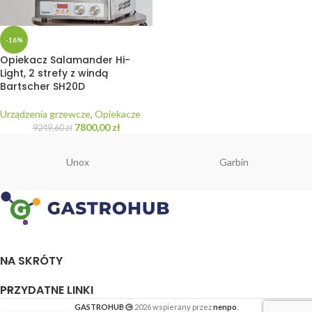
-16%
Opiekacz Salamander Hi-
Light, 2 strefy z windą
Bartscher SH20D
Urządzenia grzewcze
,
Opiekacze
7800,00
zł
9249,60
zł
Unox
Garbin
NA SKRÓTY
PRZYDATNE LINKI
GASTROHUB
2026 wspierany przez
nenpo
.