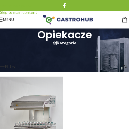
Skip to navigation
Skip to main content
MENU
Opiekacze
Kategorie
Strona główna
/
Urządzenia grzewcze
/
Opiekacze
Wyświetlanie jednego wyniku
Filtry