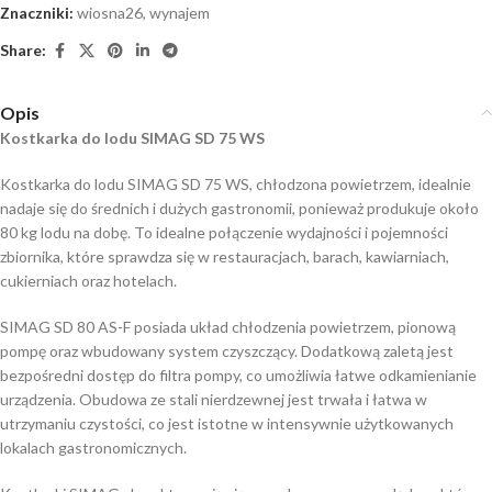
Znaczniki:
wiosna26
,
wynajem
Share:
Opis
Kostkarka do lodu SIMAG SD 75 WS
Kostkarka do lodu SIMAG SD 75 WS, chłodzona powietrzem, idealnie
nadaje się do średnich i dużych gastronomii, ponieważ produkuje około
80 kg lodu na dobę. To idealne połączenie wydajności i pojemności
zbiornika, które sprawdza się w restauracjach, barach, kawiarniach,
cukierniach oraz hotelach.
SIMAG SD 80 AS-F posiada układ chłodzenia powietrzem, pionową
pompę oraz wbudowany system czyszczący. Dodatkową zaletą jest
bezpośredni dostęp do filtra pompy, co umożliwia łatwe odkamienianie
urządzenia. Obudowa ze stali nierdzewnej jest trwała i łatwa w
utrzymaniu czystości, co jest istotne w intensywnie użytkowanych
lokalach gastronomicznych.