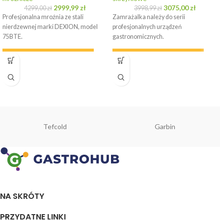
2999,99
zł
3075,00
zł
4299,00
zł
3998,99
zł
Profesjonalna mroźnia ze stali
Zamrażalka należy do serii
nierdzewnej marki DEXION, model
profesjonalnych urządzeń
75BTE.
gastronomicznych.
WYPOŻYCZ URZĄDZENIE
WYPOŻYCZ URZĄDZENIE
Tefcold
Garbin
NA SKRÓTY
PRZYDATNE LINKI