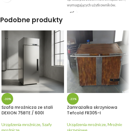
wymagających użytkowników.
WYPOŻYCZ
Podobne produkty
-30%
-23%
Szafa mroźnicza ze stali
Zamrażalka skrzyniowa
DEXION 75BTE / 600l
Tefcold FR305-I
Urządzenia mroźnicze
,
Szafy
Urządzenia mroźnicze
,
Mroźnie
mroźnicze
skrzyniowe