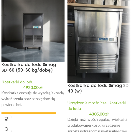
Kostkarka do lodu Simag
SD-60 (50-60 kg/dobę)
Kostkarki do lodu
Kostkarka do lodu Simag SD
4920,00
zł
40 (w)
Kostkarka cechuję się wysoką jakością
wykończenia oraz oszczędnością
Urządzenia mroźnicze
,
Kostkarki
powierzchni.
do lodu
4305,00
zł
WYPOŻYCZ URZĄDZENIE
Dzięki możliwości regulacji wielkości
produkowanej kostki urządzenie
sprosta potrzebom nawet najbardziej