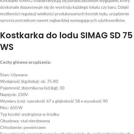
Kostkarki SIMAG charakteryzują się ponadczasowym wyglądem, który
doskonale dopasowuje się do wystroju każdego lokalu czy baru. Dzięki
możliwości regulacji wielkości produkowanych kostek lodu, urządzenie
sprosta potrzebom nawet najbardziej wymagających użytkowników.
Kostkarka do lodu SIMAG SD 75
WS
Cechy główne urządzenia:
Stan: Używana
Wydajność (kg/dobę): ok. 75-80
Pojemność zbiornika na lód (kg): 30
Napięcie: 230V
Wymiary (cm): szerokość 67 x głębokość 58 x wysokość 90
Moc: 650 W
Typ kostki: wydrążona w środku
Obudowa: stal nierdzewna
Chłodzenie: powietrzem
Bez wątpienia prezentowana kostkarka należy do serii profesjonalnych