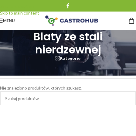
Skip to navigation
Skip to main content
MENU
Blaty ze stali
nierdzewnej
Kategorie
Strona główna
/
Meble technologiczne ze stali nierdzewnej
/
Blaty ze stali nierdzewnej
Nie znaleziono produktów, których szukasz.