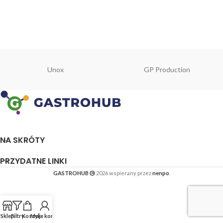
Unox
GP Production
NA SKRÓTY
PRZYDATNE LINKI
GASTROHUB
2026 wspierany przez
nenpo
.
Sklep
Filtry
Koszyk
Moje konto