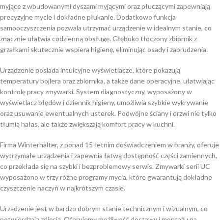
myjące z wbudowanymi dyszami myjącymi oraz płuczącymi zapewniają
precyzyjne mycie i dokładne płukanie. Dodatkowo funkcja
samooczyszczenia pozwala utrzymać urządzenie w idealnym stanie, co
znacznie ułatwia codzienną obsługę. Głęboko tłoczony zbiornik z
grzałkami skutecznie wspiera higienę, eliminując osady i zabrudzenia.
Urządzenie posiada intuicyjne wyświetlacze, które pokazują
temperatury bojlera oraz zbiornika, a także dane operacyjne, ułatwiając
kontrolę pracy zmywarki. System diagnostyczny, wyposażony w
wyświetlacz błędów i dziennik higieny, umożliwia szybkie wykrywanie
oraz usuwanie ewentualnych usterek. Podwójne ściany i drzwi nie tylko
tłumią hałas, ale także zwiększają komfort pracy w kuchni.
Firma Winterhalter, z ponad 15-letnim doświadczeniem w branży, oferuje
wytrzymałe urządzenia i zapewnia łatwą dostępność części zamiennych,
co przekłada się na szybki i bezproblemowy serwis. Zmywarki serii UC
wyposażono w trzy różne programy mycia, które gwarantują dokładne
czyszczenie naczyń w najkrótszym czasie.
Urządzenie jest w bardzo dobrym stanie technicznym i wizualnym, co
potwierdzają zdjęcia. Oferujemy możliwość dostawy i montażu na