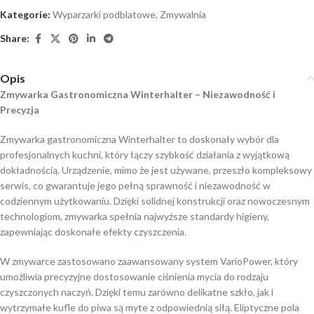
Kategorie:
Wyparzarki podblatowe
,
Zmywalnia
Share:
Opis
Zmywarka Gastronomiczna Winterhalter – Niezawodność i
Precyzja
Zmywarka gastronomiczna Winterhalter to doskonały wybór dla
profesjonalnych kuchni, który łączy szybkość działania z wyjątkową
dokładnością. Urządzenie, mimo że jest używane, przeszło kompleksowy
serwis, co gwarantuje jego pełną sprawność i niezawodność w
codziennym użytkowaniu. Dzięki solidnej konstrukcji oraz nowoczesnym
technologiom, zmywarka spełnia najwyższe standardy higieny,
zapewniając doskonałe efekty czyszczenia.
W zmywarce zastosowano zaawansowany system VarioPower, który
umożliwia precyzyjne dostosowanie ciśnienia mycia do rodzaju
czyszczonych naczyń. Dzięki temu zarówno delikatne szkło, jak i
wytrzymałe kufle do piwa są myte z odpowiednią siłą. Eliptyczne pola