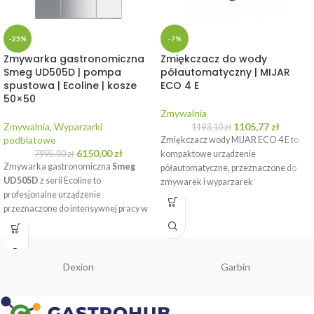
-23%
-7%
Zmywarka gastronomiczna
Zmiękczacz do wody
Smeg UD505D | pompa
półautomatyczny | MIJAR
spustowa | Ecoline | kosze
ECO 4 E
50×50
Zmywalnia
Zmywalnia
,
Wyparzarki
1105,77
zł
1193,10
zł
podblatowe
Zmiękczacz wody MIJAR ECO 4 E to
6150,00
zł
7995,00
zł
kompaktowe urządzenie
Zmywarka gastronomiczna
Smeg
półautomatyczne, przeznaczone do
UD505D
z serii Ecoline to
zmywarek i wyparzarek
profesjonalne urządzenie
gastronomicznych.
przeznaczone do intensywnej pracy w
restauracjach, barach i hotelach.
WYPOŻYCZ
Dexion
Garbin