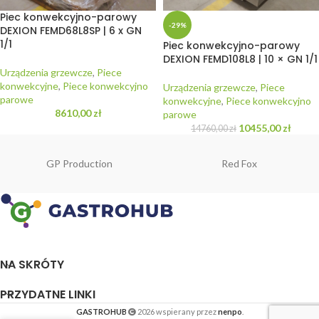
Piec konwekcyjno-parowy
-29%
DEXION FEMD68L8SP | 6 x GN
1/1
Piec konwekcyjno-parowy
DEXION FEMD108L8 | 10 × GN 1/1
Urządzenia grzewcze
,
Piece
konwekcyjne
,
Piece konwekcyjno
Urządzenia grzewcze
,
Piece
parowe
konwekcyjne
,
Piece konwekcyjno
8610,00
zł
parowe
10455,00
zł
14760,00
zł
GP Production
Red Fox
NA SKRÓTY
PRZYDATNE LINKI
GASTROHUB
2026 wspierany przez
nenpo
.