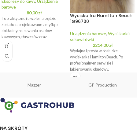
Ekspresy do kawy
,
Urządzenia
barowe
80,00
zł
Wyciskarka Hamilton Beach
To praktyczne i trwałe narzędzie
1G96700
zostało zaprojektowane z myślą o
dokładnym usuwaniu osadów
Urządzenia barowe
,
Wyciskarki i
kawowych, tłuszczów oraz
sokowirówki
zanieczyszczeń z trudno dostępnych
2214,00
zł
miejsc w ekspresach.
Wydajna i prosta w obsłudze
wyciskarka Hamilton Beach. Po
profesjonalnym serwisie i
lakierowaniu obudowy.
WYPOŻYCZ URZĄDZENIE
Mazzer
GP Production
NA SKRÓTY