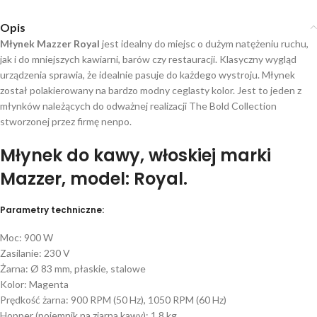
Opis
Młynek Mazzer Royal
jest idealny do miejsc o dużym natężeniu ruchu,
jak i do mniejszych kawiarni, barów czy restauracji. Klasyczny wygląd
urządzenia sprawia, że idealnie pasuje do każdego wystroju. Młynek
został polakierowany na bardzo modny ceglasty kolor. Jest to jeden z
młynków należących do odważnej realizacji The Bold Collection
stworzonej przez firmę nenpo.
Młynek do kawy, włoskiej marki
Mazzer, model:
Royal.
Parametry techniczne:
Moc: 900 W
Zasilanie: 230 V
Żarna: Ø 83 mm, płaskie, stalowe
Kolor: Magenta
Prędkość żarna: 900 RPM (50 Hz), 1050 RPM (60 Hz)
Hopper (pojemnik na ziarna kawy): 1,8 kg