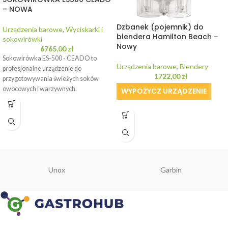
– NOWA
Dzbanek (pojemnik) do
Urządzenia barowe
,
Wyciskarki i
blendera Hamilton Beach –
sokowirówki
Nowy
6765,00
zł
Sokowirówka ES-500 - CEADO to
Urządzenia barowe
,
Blendery
profesjonalne urządzenie do
1722,00
zł
przygotowywania świeżych soków
owocowych i warzywnych.
WYPOŻYCZ URZĄDZENIE
WYPOŻYCZ URZĄDZENIE
Unox
Garbin