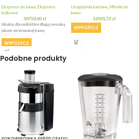
Ekspresy do kawy
,
Ekspresy
Urządzenia barowe
,
Młynki do
kolbowe
kawy
30750,00
zł
12501,72
zł
Idealny, dla osób które dbają o wysoką
WYPOŻYCZ
jakość serwowanej kawy.
WYPOŻYCZ
Podobne produkty
SOKOWIRÓWKA ES500 CEADO