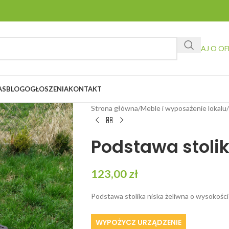
ZAPYTAJ O OF
AS
BLOG
OGŁOSZENIA
KONTAKT
Strona główna
/
Meble i wyposażenie lokalu
/
Podstawa stolik
123,00
zł
Podstawa stolika niska żeliwna o wysokości
WYPOŻYCZ URZĄDZENIE