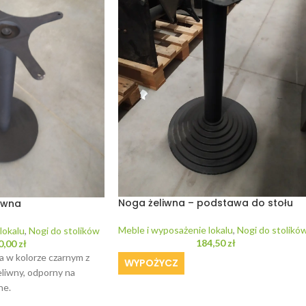
Noga żeliwna – podstawa do stołu
iwna
Meble i wyposażenie lokalu
,
Nogi do stolikó
lokalu
,
Nogi do stolików
184,50
zł
0,00
zł
a w kolorze czarnym z
WYPOŻYCZ
liwny, odporny na
ne.