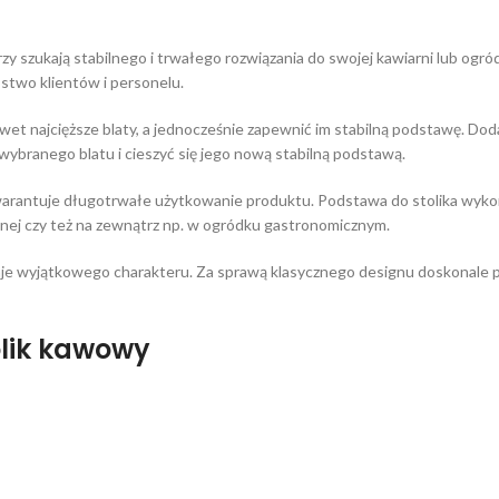
órzy szukają stabilnego i trwałego rozwiązania do swojej kawiarni lub o
ństwo klientów i personelu.
 nawet najcięższe blaty, a jednocześnie zapewnić im stabilną podstawę. 
 wybranego blatu i cieszyć się jego nową stabilną podstawą.
gwarantuje długotrwałe użytkowanie produktu. Podstawa do stolika wykon
jnej czy też na zewnątrz np. w ogródku gastronomicznym.
e wyjątkowego charakteru. Za sprawą klasycznego designu doskonale pas
olik kawowy