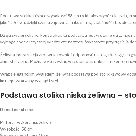
Podstawa stolika niska o wysokości 58 cm to idealny wybór dla tych, kt
jakości żeliwa, dzięki czemu zapewnia maksymalną stabilność i bezpiecze
Dzięki swojej solidnej konstrukcji, ta podstawa jest w stanie utrzymać
wymaga specjalistycznej wiedzy czy narzędzi. Wystarczy przykręcić ją do
Żeliwna konstrukcja zapewnia również odporność na rdzę i korozję, co 
atmosferyczne. Można wykorzystać w restauracji, pubie, sali konferency
Wraz z eleganckim wyglądem, żeliwna podstawa pod stolik kawowy dodaj
im niepowtarzalny wygląd i styl.
Podstawa stolika niska żeliwna – st
Dane techniczne:
Materiał wykonania: żeliwo
Wysokość: 58 cm
Średnica podstawy: 45 cm