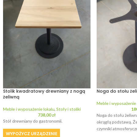
Stolik kwadratowy drewniany z nogą
Noga do stołu żel
żeliwną
Meble i wyposażenie 
Meble i wyposażenie lokalu
,
Stoły i stoliki
18
738,00
zł
Noga do stołu żeliwn
Stół drewniany do gastronomii.
okrągłą podstawą. Że
czynniki atmosferycz
WYPOŻYCZ URZĄDZENIE