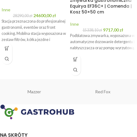
Zmywarka gastronomiczna
Equirya EF36C+ | Comenda |
Inne
Kosz 50×50 cm
24600,00
zł
28290,00
zł
Stacja przeznaczona do profesjonalnej
Inne
gastronomii, eventów oraz front
9717,00
zł
15338,10
zł
cooking. Mobilna stacja wyposażona w
Podblatowa zmywarka, wyposażona w
zestaw filtrów, kółka jezdne i
automatyczne dozowanie detergentu i
gniazdka.
nabłyszczacza oraz pompę wyrzutową.
WYPOŻYCZ
Mazzer
Red Fox
NA SKRÓTY