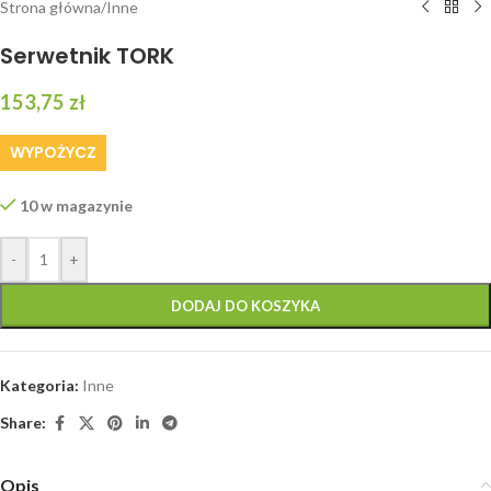
Strona główna
/
Inne
Serwetnik TORK
153,75
zł
WYPOŻYCZ
10 w magazynie
-
+
DODAJ DO KOSZYKA
Kategoria:
Inne
Share:
Opis