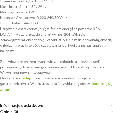
Pojemność brutto/netto: 67 / 58 l
Masa brutto/netto: 32 / 29 kg
Moc wejściowa: 70 W
Napięcia / Częstotliwość: 220-240/50 V/Hz
Poziom hałasu: 44 db(A)
Urządzenie charakteryzuje się zużyciem energii na poziomie 0.56
kWh/24h. Roczne zużycie energii wynosi 204 kWh/rok.
Zamów już teraz chłodziarkę Tefcold BC60 i ciesz się doskonałą jakością
chłodzenia oraz łatwością użytkowania, bo Twój biznes zasługuje na
najlepsze!
Zdecydowanie prezentowana witryna chłodnicza należy do serii
profesjonalnych urządzeń gastronomicznych, które służą przez lata.
Witryna jest nowa powystawowa.
Odwiedź nasz
sklep
i zobacz więcej niezawodnych urządzeń
gastronomicznych. W celu uzyskania indywidualnej oferty
skontaktuj się
z nami
.
Informacje dodatkowe
Opinie (0)