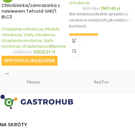
chłodnicze
Chłodziarka/zamrażarka z
7847,40
zł
9837,48
zł
nawiewem Tefcold GN1/1
Stół chłodniczy idealnie sprawdzi się
BLC3
zarówno w mniejszych, jak i większych
kuchniach.
Urządzenia chłodnicze
,
Moduły
chłodnicze
,
Szafy chłodnicze
,
WYPOŻYCZ
Urządzenia mroźnicze
,
Szafy
mroźnicze
,
Urządzenia podblatowe
10232,37
zł
12390,13
zł
WYPOŻYCZ URZĄDZENIE
Mazzer
Red Fox
NA SKRÓTY