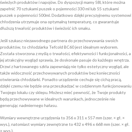
świeżych produktów i napojów. Do dyspozycji mamy 58l, które można
zapełnić 70 sztukami puszek o pojemności 330 ml lub 55 sztukami
puszek o pojemności 500ml. Dodatkowo dzięki precyzyjnemu systemowi
chłodzenia utrzymuje ona optymalną temperaturę, co gwarantuje
dłuższą trwałość produktów i świeżość ich smaku.
Jeśli szukasz niezawodnego partnera do przechowywania swoich
produktów, to chłodziarka Tefcold BC60 jest idealnym wyborem.
Została stworzona z myślą o trwałości, efektywności i funkcjonalności, a
jej atrakcyjny wygląd sprawia, że doskonale pasuje do każdego wnętrza.
Drzwi z hartowanego szkła zapewniają nie tylko estetyczny wygląd, ale
także widoczność przechowywanych produktów bez konieczności
otwierania chłodziarki. Ponadto urządzenie cechuje się cichą pracą,
dzięki czemu nie będzie ona przeszkadzać w codziennym funkcjonowaniu
Twojego lokalu czy sklepu. Możesz mieć pewność, że Twoje produkty
będą przechowywane w idealnych warunkach, jednocześnie nie
generując nadmiernego hałasu.
Wymiary wewnętrzne urządzenia to 356 x 311 x 557 mm (szer. × gł. ×
wys.), natomiast wymiary zewnętrzne to 432 x 496 x 668 mm (szer. × gł.
× wys.).