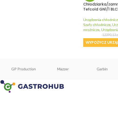
Chłodziarka/zam
Tefcold GN1/1 BLC
Urządzenia chłodnicz
Szafy chłodnicze
,
Urz
mroźnicze
,
Urządzeni
12390,13
z
WYPOŻYCZ URZĄ
GP Production
Mazzer
Garbin