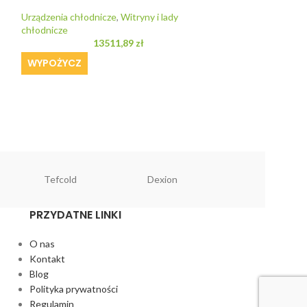
GP Production 
Urządzenia chłodnicze
,
Witryny i lady
Witryna lada h
chłodnicze
13511,89
zł
Urządzenia chłod
WYPOŻYCZ
chłodnicze
14883
WYPOŻYCZ
Tefcold
Dexion
PRZYDATNE LINKI
O nas
Kontakt
Blog
Polityka prywatności
Regulamin