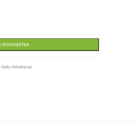
J DO KOSZYKA
i lady chłodnicze