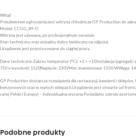
Witaj!
Przedmiotem ogłoszenia jest witryna chłodnicza GP Production do zabu
Model: CCGG_89-O
Witryna jest używana, po profesjonalnym serwisie.
Stan techniczny oraz wizualny dobry (widoczny na zdjęciu).
Urządzenie jest przystosowane do ciągłej pracy.
Dane techniczne:Zakres temperatur (°C): +2 ÷ +10Instalacja (agregat):
750 x wysokość 1520Napięcie: 230VMoc znamionowa: 1550 WWaga: 14
GP Production dostarcza rozwiązania dla restauracji, kawiarni i sklepów
benzynowych oraz w małych sklepach.Urządzenie jest otwarte od frontu,
całej Polski i Europy) – indywidualna wycena.Posiadamy szeroki asorty
Podobne produkty