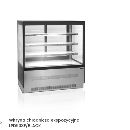
Witryna chłodnicza ekspozycyjna
no
-42%
LPD903F/BLACK