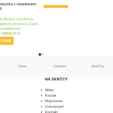
rażarka z nawiewem
3
WYPOŻYCZ
e
,
Moduły chłodnicze
,
ądzenia mroźnicze
,
Szafy
a podblatowe
10232,37
zł
ł
DZENIE
Unox
Liebherr
Red Fox
NA SKRÓTY
Sklep
Koszyk
Moje konto
Lista życzeń
Kontakt