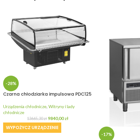
-28%
Czarna chłodziarka impulsowa PDC125
Urządzenia chłodnicze
,
Witryny i lady
chłodnicze
9840,00
zł
13665,30
zł
WYPOŻYCZ URZĄDZENIE
-17%