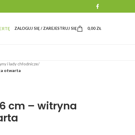
ERTĘ
ZALOGUJ SIĘ / ZAREJESTRUJ SIĘ
0,00
ZŁ
yny i lady chłodnicze
/
za otwarta
96 cm – witryna
arta