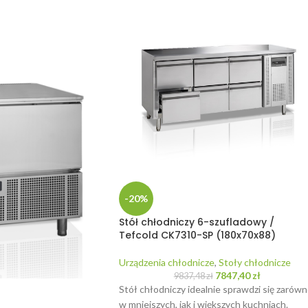
-20%
Stół chłodniczy 6-szufladowy /
Tefcold CK7310-SP (180x70x88)
Urządzenia chłodnicze
,
Stoły chłodnicze
7847,40
zł
9837,48
zł
Stół chłodniczy idealnie sprawdzi się zarów
w mniejszych, jak i większych kuchniach.