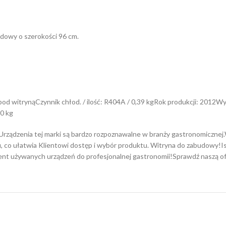
dowy o szerokości 96 cm.
 pod witrynąCzynnik chłod. / ilość: R404A / 0,39 kgRok produkcji: 2012
0 kg
. Urządzenia tej marki są bardzo rozpoznawalne w branży gastronomicznej.
 co ułatwia Klientowi dostęp i wybór produktu. Witryna do zabudowy!Is
ment używanych urządzeń do profesjonalnej gastronomii!Sprawdź naszą of