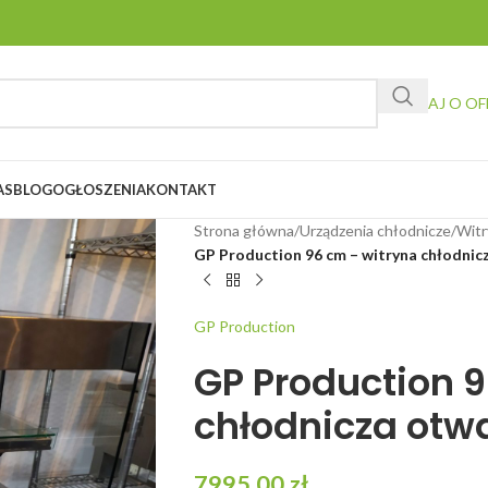
ZAPYTAJ O OF
AS
BLOG
OGŁOSZENIA
KONTAKT
Strona główna
/
Urządzenia chłodnicze
/
Witr
GP Production 96 cm – witryna chłodnic
GP Production
GP Production 
chłodnicza otw
7995,00
zł