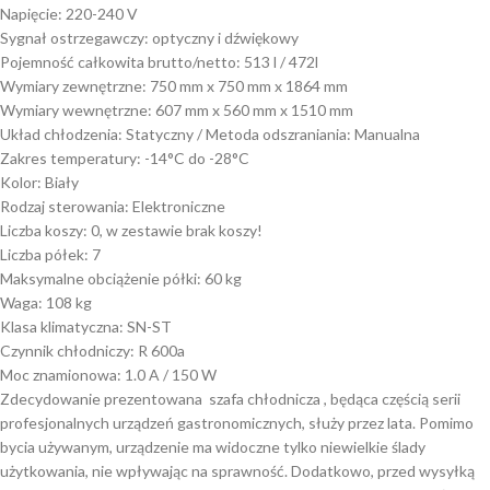
Napięcie: 220-240 V
Sygnał ostrzegawczy: optyczny i dźwiękowy
Pojemność całkowita brutto/netto: 513 l / 472l
Wymiary zewnętrzne: 750 mm x 750 mm x 1864 mm
Wymiary wewnętrzne: 607 mm x 560 mm x 1510 mm
Układ chłodzenia: Statyczny / Metoda odszraniania: Manualna
Zakres temperatury: -14°C do -28°C
Kolor: Biały
Rodzaj sterowania: Elektroniczne
Liczba koszy: 0, w zestawie brak koszy!
Liczba półek: 7
Maksymalne obciążenie półki: 60 kg
Waga: 108 kg
Klasa klimatyczna: SN-ST
Czynnik chłodniczy: R 600a
Moc znamionowa: 1.0 A / 150 W
Zdecydowanie prezentowana szafa chłodnicza , będąca częścią serii
profesjonalnych urządzeń gastronomicznych, służy przez lata. Pomimo
bycia używanym, urządzenie ma widoczne tylko niewielkie ślady
użytkowania, nie wpływając na sprawność. Dodatkowo, przed wysyłką