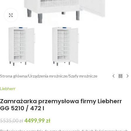
Kliknij, aby powiększyć
Strona główna
/
Urządzenia mroźnicze
/
Szafy mroźnicze
Liebherr
Zamrażarka przemysłowa firmy Liebherr
GG 5210 / 472 l
4499,99
zł
5535,00
zł