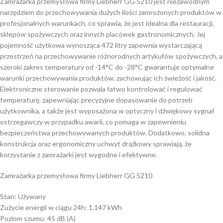
Zamrażarka przemysłowa firmy Liebherr GG 5210 jest niezawodnym
narzędziem do przechowywania dużych ilości zamrożonych produktów w
profesjonalnych warunkach, co sprawia, że jest idealna dla restauracji,
sklepów spożywczych oraz innych placówek gastronomicznych. Jej
pojemność użytkowa wynosząca 472 litry zapewnia wystarczającą
przestrzeń na przechowywanie różnorodnych artykułów spożywczych, a
szeroki zakres temperatury od -14°C do -28°C gwarantuje optymalne
warunki przechowywania produktów, zachowując ich świeżość i jakość.
Elektroniczne sterowanie pozwala łatwo kontrolować i regulować
temperaturę, zapewniając precyzyjne dopasowanie do potrzeb
użytkownika, a także jest wyposażona w optyczny i dźwiękowy sygnał
ostrzegawczy w przypadku awarii, co pomaga w zapewnieniu
bezpieczeństwa przechowywanych produktów. Dodatkowo, solidna
konstrukcja oraz ergonomiczny uchwyt drążkowy sprawiają, że
korzystanie z zamrażarki jest wygodne i efektywne.
Zamrażarka przemysłowa firmy Liebherr GG 5210
Stan: Używany
Zużycie energii w ciągu 24h: 1.147 kWh
Poziom szumu: 45 dB (A)