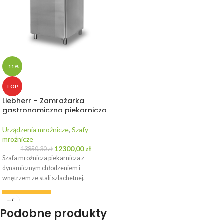
-11%
TOP
Liebherr – Zamrażarka
gastronomiczna piekarnicza
Urządzenia mroźnicze
,
Szafy
mroźnicze
12300,00
zł
13850,30
zł
Szafa mroźnicza piekarnicza z
dynamicznym chłodzeniem i
wnętrzem ze stali szlachetnej.
WYPOŻYCZ
Podobne produkty