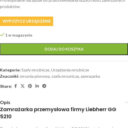
Profesjonalne narzędzie do przechowywania dużych ilości zamrożonych
produktów.
WYPOŻYCZ URZĄDZENIE
1 w magazynie
DODAJ DO KOSZYKA
Kategorie:
Szafy mroźnicze
,
Urządzenia mroźnicze
Znaczniki:
mroznia pionowa
,
szafa mroznicza
,
zamrazarka
Share:
Opis
Zamrażarka przemysłowa firmy Liebherr GG
5210