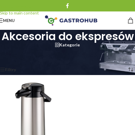
Skip to navigation
Skip to main content
MENU
Akcesoria do ekspresów
Kategorie
Strona główna
/
Ekspresy do kawy
/
Akcesoria do ekspresów
Wyświetlanie jednego wyniku
Filtry