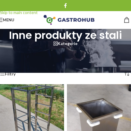
Skip to navigation
Skip to main content
MENU
Inne produkty ze stali
Kategorie
Strona główna
/
Meble technologiczne ze stali nierdzewnej
/
Inne produkty ze stali
Wyświetlanie wszystkich wyników: 3
Filtry