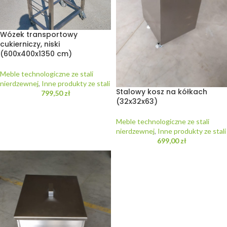
Wózek transportowy
cukierniczy, niski
(600x400x1350 cm)
Meble technologiczne ze stali
nierdzewnej
,
Inne produkty ze stali
Stalowy kosz na kółkach
799,50
zł
(32x32x63)
Meble technologiczne ze stali
nierdzewnej
,
Inne produkty ze stali
699,00
zł