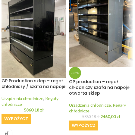
-58%
GP Production sklep – regał
GP production – regał
chłodniczy / szafa na napoje
chłodniczy szafa na napoje
otwarta sklep
Urządzenia chłodnicze
,
Regały
chłodnicze
Urządzenia chłodnicze
,
Regały
5860,18
zł
chłodnicze
2460,00
zł
5860,18
zł
WYPOŻYCZ
WYPOŻYCZ