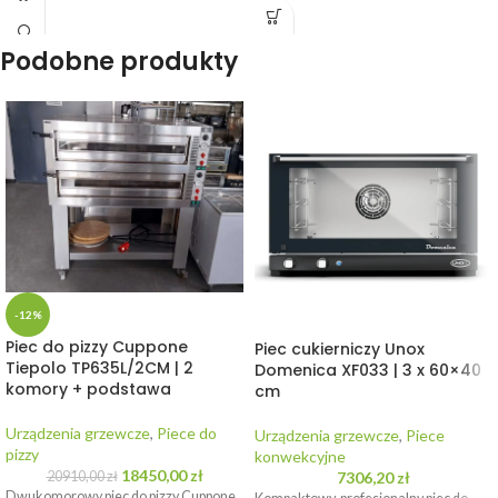
Podobne produkty
-12%
Piec do pizzy Cuppone
Piec cukierniczy Unox
Tiepolo TP635L/2CM | 2
Domenica XF033 | 3 x 60×40
komory + podstawa
cm
Urządzenia grzewcze
,
Piece do
Urządzenia grzewcze
,
Piece
pizzy
konwekcyjne
18450,00
zł
20910,00
zł
7306,20
zł
Dwukomorowy piec do pizzy Cuppone