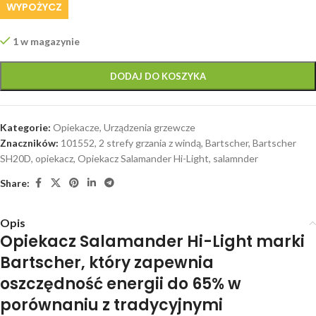
WYPOŻYCZ
1 w magazynie
DODAJ DO KOSZYKA
Kategorie:
Opiekacze
,
Urządzenia grzewcze
Znaczników:
101552
,
2 strefy grzania z windą
,
Bartscher
,
Bartscher
SH20D
,
opiekacz
,
Opiekacz Salamander Hi-Light
,
salamnder
Share:
Opis
Opiekacz Salamander Hi-Light
marki
Bartscher
, który zapewnia
oszczędność energii do 65%
w
porównaniu z tradycyjnymi