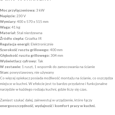
Moc przyłączeniowa:
3 kW
Napięcie:
230 V
Wymiary:
400 x 570 x 515 mm
Waga:
41 kg
Materiał:
Stal nierdzewna
Źródło ciepła:
Grzałka IR
Regulacja energii:
Elektronicznie
Szerokość rusztu grillowego:
400 mm
Głębokość rusztu grillowego:
304 mm
Wyświetlacz cyfrowy:
Tak
W zestawie:
1 ruszt, 1 wspornik do zamocowania na ścianie
Stan:
powystawowy, nie używany
Co więcej opiekacz posiada możliwość montażu na ścianie, co oszczędza
miejsce w kuchni. W efekcie jest to bardzo przydatne i funkcjonalne
narzędzie w każdego rodzaju kuchni, gdzie liczy się czas.
Zamiast szukać dalej, zainwestuj w urządzenie, które łączy
energooszczędność
,
wydajność
i
komfort pracy w kuchni.