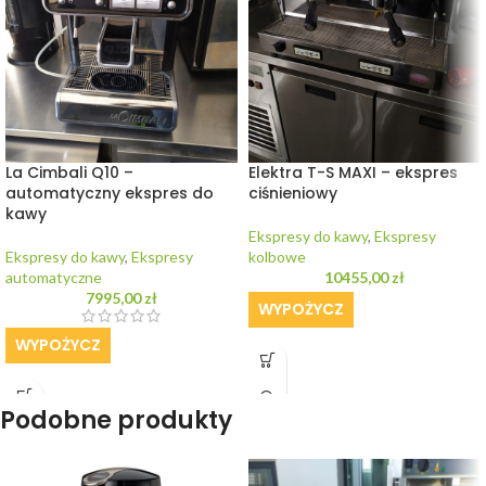
La Cimbali Q10 –
Elektra T-S MAXI – ekspres
automatyczny ekspres do
ciśnieniowy
kawy
Ekspresy do kawy
,
Ekspresy
Ekspresy do kawy
,
Ekspresy
kolbowe
automatyczne
10455,00
zł
7995,00
zł
WYPOŻYCZ
WYPOŻYCZ
Podobne produkty