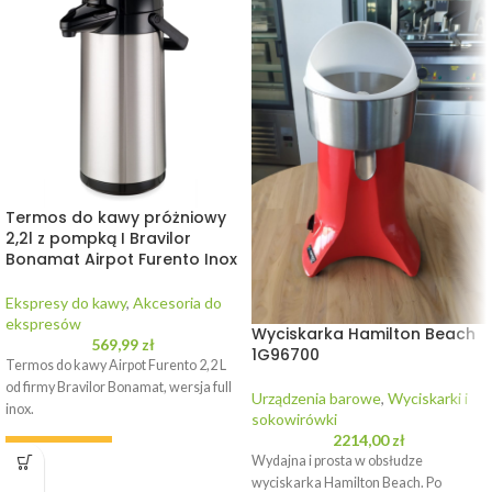
Termos do kawy próżniowy
2,2l z pompką I Bravilor
Bonamat Airpot Furento Inox
Ekspresy do kawy
,
Akcesoria do
ekspresów
Wyciskarka Hamilton Beach
569,99
zł
1G96700
Termos do kawy Airpot Furento 2,2 L
od firmy Bravilor Bonamat, wersja full
Urządzenia barowe
,
Wyciskarki i
inox.
sokowirówki
2214,00
zł
WYPOŻYCZ
Wydajna i prosta w obsłudze
wyciskarka Hamilton Beach. Po