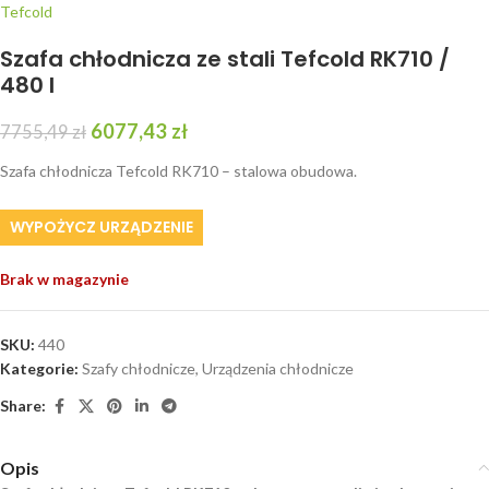
Tefcold
Szafa chłodnicza ze stali Tefcold RK710 /
480 l
6077,43
zł
7755,49
zł
Szafa chłodnicza Tefcold RK710 – stalowa obudowa.
WYPOŻYCZ URZĄDZENIE
Brak w magazynie
SKU:
440
Kategorie:
Szafy chłodnicze
,
Urządzenia chłodnicze
Share:
Opis