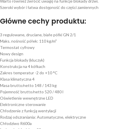
Warto również zwrócić uwagę na funkcje blokady drzwi.
Szeroki wybór i łatwa dostępność do części zamiennych
Główne cechy produktu:
3 regulowane, druciane, białe półki GN 2/1
Maks. nośność półek: 110 kg/m²
Termostat cyfrowy
Nowy design
Funkcja blokady (kluczyk)
Konstrukcja na 4 kółkach
Zakres temperatur -2 do +10 °C
Klasa klimatyczna 4
Masa brutto/netto 148 / 143 kg
Pojemność brutto/netto 520 / 480 l
Oświetlenie wewnętrzne LED
Elektroniczne sterowanie
Chłodzenie z funkcją wentylacji
Rodzaj odszraniania: Automatyczne, elektryczne
Chłodziwo R600a