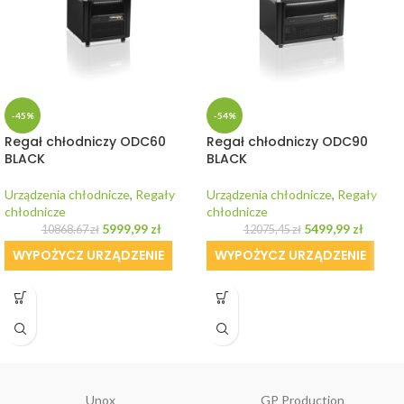
-45%
-54%
Regał chłodniczy ODC60
Regał chłodniczy ODC90
BLACK
BLACK
Urządzenia chłodnicze
,
Regały
Urządzenia chłodnicze
,
Regały
chłodnicze
chłodnicze
5999,99
zł
5499,99
zł
10868,67
zł
12075,45
zł
WYPOŻYCZ URZĄDZENIE
WYPOŻYCZ URZĄDZENIE
Unox
GP Production