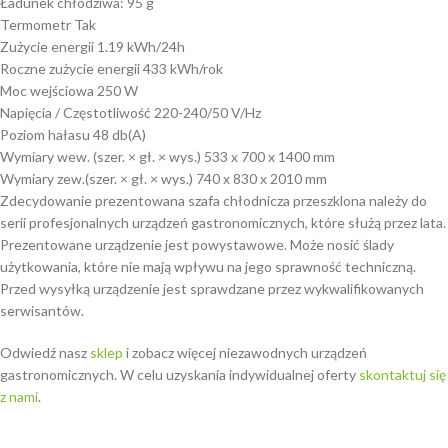
Ładunek chłodziwa: 95 g
Termometr Tak
Zużycie energii 1.19 kWh/24h
Roczne zużycie energii 433 kWh/rok
Moc wejściowa 250 W
Napięcia / Częstotliwość 220-240/50 V/Hz
Poziom hałasu 48 db(A)
Wymiary wew. (szer. × gł. × wys.) 533 x 700 x 1400 mm
Wymiary zew.(szer. × gł. × wys.) 740 x 830 x 2010 mm
Zdecydowanie prezentowana szafa chłodnicza przeszklona należy do
serii profesjonalnych urządzeń gastronomicznych, które służą przez lata.
Prezentowane urządzenie jest powystawowe. Może nosić ślady
użytkowania, które nie mają wpływu na jego sprawność techniczną.
Przed wysyłką urządzenie jest sprawdzane przez wykwalifikowanych
serwisantów.
Odwiedź nasz
sklep
i zobacz więcej niezawodnych urządzeń
gastronomicznych. W celu uzyskania indywidualnej oferty
skontaktuj się
z nami
.