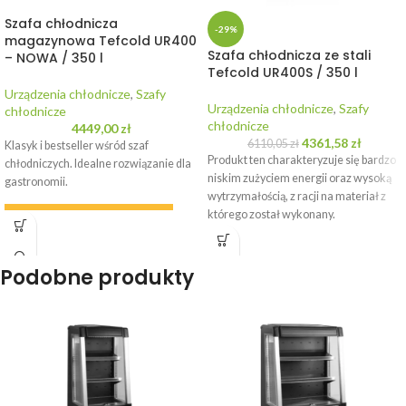
Szafa chłodnicza
-29%
magazynowa Tefcold UR400
Szafa chłodnicza ze stali
– NOWA / 350 l
Tefcold UR400S / 350 l
Urządzenia chłodnicze
,
Szafy
Urządzenia chłodnicze
,
Szafy
chłodnicze
chłodnicze
4449,00
zł
4361,58
zł
6110,05
zł
Klasyk i bestseller wśród szaf
Produkt ten charakteryzuje się bardzo
chłodniczych. Idealne rozwiązanie dla
niskim zużyciem energii oraz wysoką
gastronomii.
wytrzymałością, z racji na materiał z
którego został wykonany.
WYPOŻYCZ URZĄDZENIE
WYPOŻYCZ URZĄDZENIE
Podobne produkty