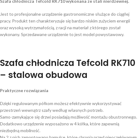
Szafa chłodnicza Tefcold RK710 wykonana ze stali nierdzewnej.
Jest to profesjonalne urządzenie gastronomiczne służące do ciągłej
pracy. Produkt ten charakteryzuje się bardzo niskim zużyciem energii
oraz wysoką wytrzymałością, z racji na materiał z którego został
wykonany. Sprzedawane urządzenie to jest model powystawowy.
Szafa chłodnicza Tefcold RK710
– stalowa obudowa
Praktyczne rozwiązania
Dzięki regulowanym półkom możesz efektywnie wykorzystywać
przestrzeń wewnątrz szafy według własnych potrzeb.
Samo-zamykające się drzwi posiadają możliwość montażu obustronnego.
Dodatkowo urządzenie wyposażono w 4 kółka, które zapewnią
niezbędną mobilność.
Na 2 z nich zamontowano hamulce, które chronią przed nieoczekiwanym