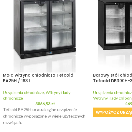
Mała witryna chłodnicza Tefcold
Barowy stół chłodn
BA25H / 183 l
Tefcold DB300H-3 
Urządzenia chłodnicze
,
Witryny i lady
Urządzenia chłodnicz
chłodnicze
Witryny i lady chłodn
3866,53
zł
46
Tefcold BA25H to atrakcyjne urządzenie
WYPOŻYCZ URZĄ
chłodnicze wyposażone w wiele użytecznych
rozwiązań.