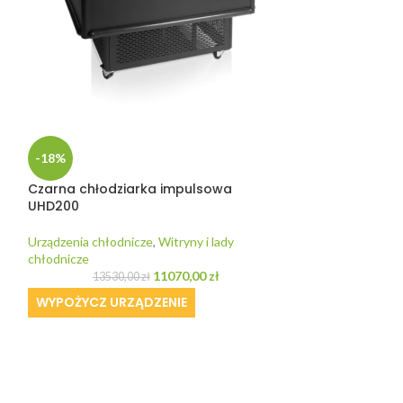
-18%
Czarna chłodziarka impulsowa
UHD200
Urządzenia chłodnicze
,
Witryny i lady
-19%
chłodnicze
Chłodziarka na
11070,00
zł
13530,00
zł
drzwiami Tefc
WYPOŻYCZ URZĄDZENIE
Urządzenia chłod
chłodnicze
11763
Doskonała ekspoz
podwójnego szkła 