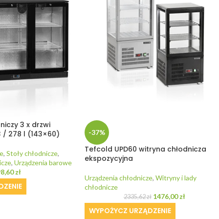
iczy 3 x drzwi
-37%
/ 278 l (143×60)
Tefcold UPD60 witryna chłodnicza
e
,
Stoły chłodnicze
,
ekspozycyjna
icze
,
Urządzenia barowe
98,60
zł
Urządzenia chłodnicze
,
Witryny i lady
DZENIE
chłodnicze
1476,00
zł
2335,62
zł
WYPOŻYCZ URZĄDZENIE