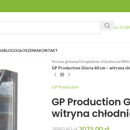
ZAPYTAJ O OF
AS
BLOG
OGŁOSZENIA
KONTAKT
Strona główna
/
Urządzenia chłodnicze
/
Witr
GP Production Gloria 60 cm – witryna c
GP Production
GP Production G
witryna chłodn
3075,00
zł
3980,90
zł