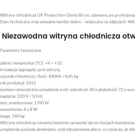
Witryna chłodnicza GP Production Gloria 60 cm, używana, po profesjona
Stan techniczny oraz wizualny bardzo dobry – widoczny na zdjęciach. Wi
Niezawodna witryna chłodnicza otw
Parametry techniczne
zakres temperatur (°C): +4 ÷ +12
instalacja (agregat): pod witryną
czynnik chłodniczy / ilość: R404A / 0,45 kg
rok produkcji: 2012
wymiary zewnętrzne urządzenia (cm): szerokość 60 x głębokość 72 x wy
napięcie: 230 V / 50 Hz
moc znamionowa: 1700 W
oświetlenia: 4 x 8 W
waga: 140 kg
Witryna chłodnicza otwarta świetnie sprawdzi się na stacjach benzynowyc
urządzenie posiada zamknięte, czyli zabudowane plecy, co oznacza, że Kli