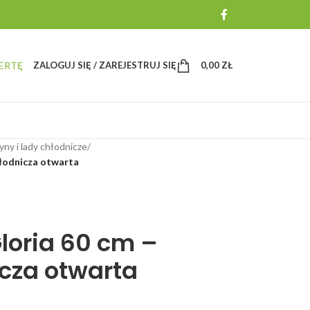
ERTĘ
ZALOGUJ SIĘ / ZAREJESTRUJ SIĘ
0,00
ZŁ
yny i lady chłodnicze
/
hłodnicza otwarta
loria 60 cm –
icza otwarta