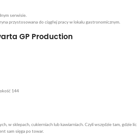
lnym serwisie.
tryna przystosowana do ciągłej pracy w lokalu gastronomicznym.
arta GP Production
sokość 144
h, w sklepach, cukierniach lub kawiarniach. Czyli wszędzie tam, gdzie l
ent sam sięga po towar.