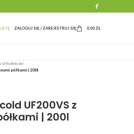
ERTĘ
ZALOGUJ SIĘ / ZAREJESTRUJ SIĘ
0,00
ZŁ
y chłodnicze
/
nymi półkami | 200l
cold UF200VS z
ółkami | 200l