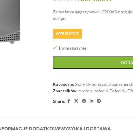
Zamrażarka magazynowa UF200VS z regulow
design.
WYPOŻYCZ
1 w magazynie
DODA
Kategorie:
Szafy chłodnicze
,
Urządzenia c
Znaczników:
mroźnia
,
tefcold
,
Tefcold UF
Share:
INFORMACJE DODATKOWE
WYSYŁKA I DOSTAWA