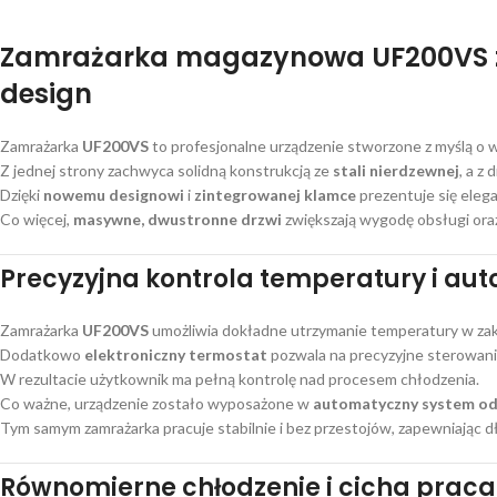
Zamrażarka magazynowa UF200VS z 
design
Zamrażarka
UF200VS
to profesjonalne urządzenie stworzone z myślą o
Z jednej strony zachwyca solidną konstrukcją ze
stali nierdzewnej
, a z
Dzięki
nowemu designowi
i
zintegrowanej klamce
prezentuje się eleg
Co więcej,
masywne, dwustronne drzwi
zwiększają wygodę obsługi oraz
Precyzyjna kontrola temperatury i au
Zamrażarka
UF200VS
umożliwia dokładne utrzymanie temperatury w za
Dodatkowo
elektroniczny termostat
pozwala na precyzyjne sterowani
W rezultacie użytkownik ma pełną kontrolę nad procesem chłodzenia.
Co ważne, urządzenie zostało wyposażone w
automatyczny system od
Tym samym zamrażarka pracuje stabilnie i bez przestojów, zapewniając 
Równomierne chłodzenie i cicha praca