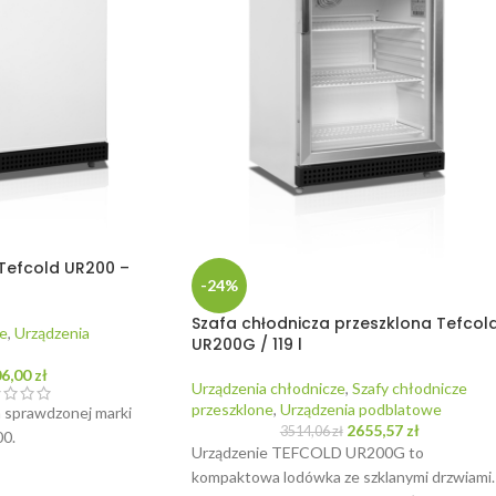
Tefcold UR200 –
-24%
Szafa chłodnicza przeszklona Tefcol
e
,
Urządzenia
UR200G / 119 l
06,00
zł
Urządzenia chłodnicze
,
Szafy chłodnicze
przeszklone
,
Urządzenia podblatowe
sprawdzonej marki
2655,57
zł
3514,06
zł
0.
Urządzenie TEFCOLD UR200G to
kompaktowa lodówka ze szklanymi drzwiami.