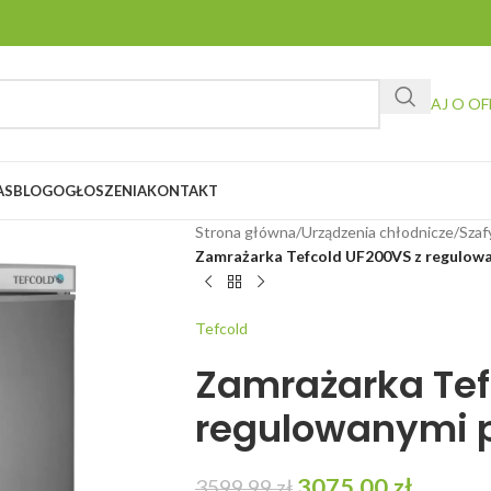
ZAPYTAJ O OF
AS
BLOG
OGŁOSZENIA
KONTAKT
Strona główna
/
Urządzenia chłodnicze
/
Szaf
Zamrażarka Tefcold UF200VS z regulowa
Tefcold
Zamrażarka Tef
regulowanymi p
3075,00
zł
3599,99
zł