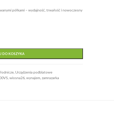
anymi półkami – wydajność, trwałość i nowoczesny
J DO KOSZYKA
hłodnicze
,
Urządzenia podblatowe
200VS
,
wiosna26
,
wynajem
,
zamrazarka