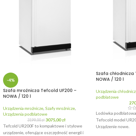
Szafa chłodnicza 
NOWA / 120 l
-4%
Szafa mroźnicza Tefcold UF200 –
Urządzenia chłodnicz
NOWA / 120 l
podblatowe
27
Urządzenia mroźnicze
,
Szafy mroźnicze
,
Lodówka podblatowa 
Urządzenia podblatowe
Tefocold model UR20
3075,00
zł
3199,00
zł
Tefcold UR200F to kompaktowe i stylowe
Urządzenie nowe.
urządzenie, oferujące oszczędność energii i