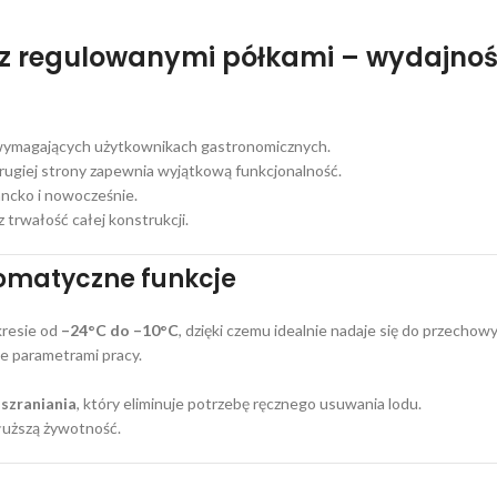
regulowanymi półkami – wydajność,
 wymagających użytkownikach gastronomicznych.
 drugiej strony zapewnia wyjątkową funkcjonalność.
ancko i nowocześnie.
 trwałość całej konstrukcji.
tomatyczne funkcje
kresie od
–24°C do –10°C
, dzięki czemu idealnie nadaje się do przecho
e parametrami pracy.
szraniania
, który eliminuje potrzebę ręcznego usuwania lodu.
dłuższą żywotność.