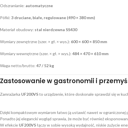
Odszranianie:
automatyczne
Półki:
3 druciane, białe, regulowane (490 × 380 mm)
Materiał obudowy:
stal nierdzewna SS430
Wymiary zewnętrzne (szer. × gł. × wys.):
600 × 600 × 850 mm
Wymiary wewnętrzne (szer. × gł. × wys.):
484 × 470 × 610 mm
Waga netto/brutto:
47 / 52 kg
Zastosowanie w gastronomii i przemyś
Zamrażarka
UF200VS
to urządzenie, które doskonale sprawdzi się w kuc
Dzięki kompaktowym wymiarom łatwo ją ustawić nawet w ograniczonej p
Ponadto jej elegancki wygląd sprawia, że może być również eksponowana 
W efekcie
UF200VS
łączy w sobie wysoką wydajność, niskie zużycie ener