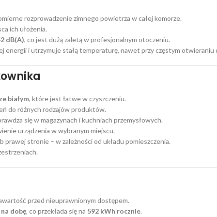
mierne rozprowadzenie zimnego powietrza w całej komorze.
ca ich ułożenia.
42 dB(A)
, co jest dużą zaletą w profesjonalnym otoczeniu.
energii i utrzymuje stałą temperaturę, nawet przy częstym otwieraniu 
kownika
ze białym
, które jest łatwe w czyszczeniu.
eń do różnych rodzajów produktów.
 sprawdza się w magazynach i kuchniach przemysłowych.
wienie urządzenia w wybranym miejscu.
 prawej stronie – w zależności od układu pomieszczenia.
zestrzeniach.
 zawartość przed nieuprawnionym dostępem.
 na dobę
, co przekłada się na
592 kWh rocznie
.