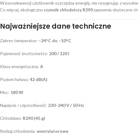
W konsekwencji użytkownik oszczędza energię, nie rezygnując z wysokie
Co więcej, ekologiczny
czynnik chłodniczy R290
zapewnia skuteczne ch
Najważniejsze dane techniczne
Zakres temperatur:
–24°C do –10°C
Pojemność brutto/netto:
200 / 120 l
Klasa energetyczna:
A
Poziom hałasu:
42 dB(A)
Moc:
180 W
Napięcie / częstotliwość:
220–240 V / 50 Hz
Chłodziwo:
R290 (45 g)
Rodzaj chłodzenia:
wentylatorowe