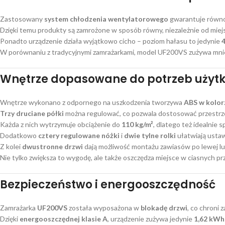
Zastosowany
system chłodzenia wentylatorowego
gwarantuje równo
Dzięki temu produkty są zamrożone w sposób równy, niezależnie od miejs
Ponadto urządzenie działa wyjątkowo cicho – poziom hałasu to jedynie
W porównaniu z tradycyjnymi zamrażarkami, model UF200VS zużywa mniej 
Wnętrze dopasowane do potrzeb użyt
Wnętrze wykonano z odpornego na uszkodzenia tworzywa
ABS w kolor
Trzy druciane półki
można regulować, co pozwala dostosować przestrz
Każda z nich wytrzymuje obciążenie do
110 kg/m²
, dlatego też idealnie
Dodatkowo
cztery regulowane nóżki
i
dwie tylne rolki
ułatwiają usta
Z kolei
dwustronne drzwi
dają możliwość montażu zawiasów po lewej lub
Nie tylko zwiększa to wygodę, ale także oszczędza miejsce w ciasnych pr
Bezpieczeństwo i energooszczędność
Zamrażarka
UF200VS
została wyposażona w
blokadę drzwi
, co chroni
Dzięki
energooszczędnej klasie A
, urządzenie zużywa jedynie
1,62 kWh