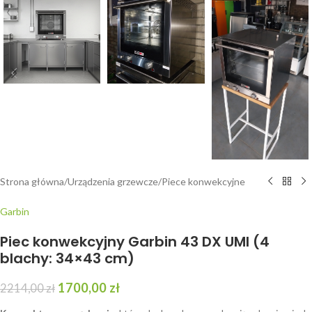
Strona główna
/
Urządzenia grzewcze
/
Piece konwekcyjne
Garbin
Piec konwekcyjny Garbin 43 DX UMI (4
blachy: 34×43 cm)
1700,00
zł
2214,00
zł