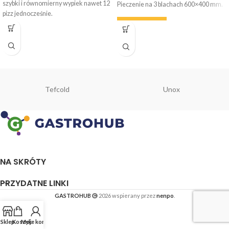
szybki i równomierny wypiek nawet 12
Pieczenie na 3 blachach 600×400 mm.
pizz jednocześnie.
WYPOŻYCZ
Tefcold
Unox
NA SKRÓTY
PRZYDATNE LINKI
GASTROHUB
2026 wspierany przez
nenpo
.
Sklep
Koszyk
Moje konto