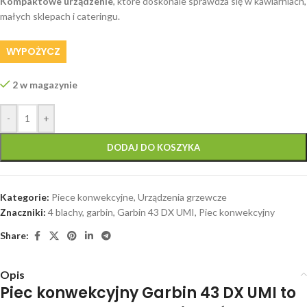
Kompaktowe urządzenie
, które doskonale sprawdza się w kawiarniach,
małych sklepach i cateringu.
WYPOŻYCZ
2 w magazynie
-
+
DODAJ DO KOSZYKA
Kategorie:
Piece konwekcyjne
,
Urządzenia grzewcze
Znaczniki:
4 blachy
,
garbin
,
Garbin 43 DX UMI
,
Piec konwekcyjny
Share:
Opis
Piec konwekcyjny Garbin 43 DX UMI to