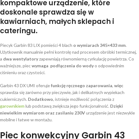
kompaktowe urządzenie
, które
doskonale sprawdza się w
kawiarniach, małych sklepach i
cateringu.
Piecyk
Garbin 83 LIX pomieści 4 blach
o wymiarach 345×433 mm
.
Użytkownik manualnie pełni kontrolę nad procesem obróbki termicznej,
a
dwa wentylatory
zapewniają równomierną cyrkulację powietrza. Co
ważniejsze, piec
wymaga podłączenia do wody
o odpowiednim
ciśnieniu oraz czystości.
Garbin 43 DX UMI oferuje
funkcję ręcznego zaparowania
,
więc
sprawdza się zarówno przy pieczywie, jak i delikatnych wypiekach
cukierniczych.
Dodatkowo
, istnieje możliwość połączenia z
garownikiem
lub podstawą zwiększa jego funkcjonalność.
Dzięki
niewielkim wymiarom oraz zasilaniu 230V
urządzenie jest niezwykle
mobilne i łatwe w montażu.
Piec konwekcyjny Garbin 43