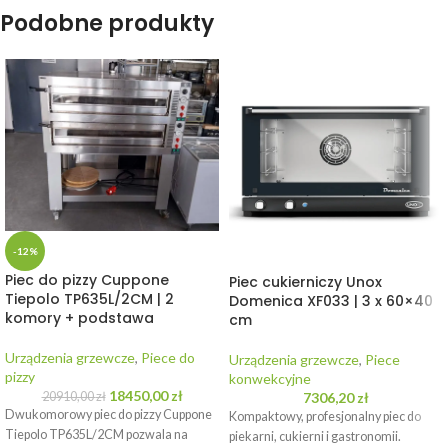
Podobne produkty
-12%
Piec do pizzy Cuppone
Piec cukierniczy Unox
Tiepolo TP635L/2CM | 2
Domenica XF033 | 3 x 60×40
komory + podstawa
cm
Urządzenia grzewcze
,
Piece do
Urządzenia grzewcze
,
Piece
pizzy
konwekcyjne
18450,00
zł
20910,00
zł
7306,20
zł
Dwukomorowy piec do pizzy Cuppone
Kompaktowy, profesjonalny piec do
Tiepolo TP635L/2CM pozwala na
piekarni, cukierni i gastronomii.