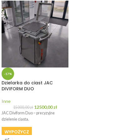
-17%
Dzielarka do ciast JAC
DIVIFORM DUO
Inne
12500,00
zł
15000,00
zł
JAC Diviform Duo – precyzyjne
dzielenie ciasta.
WYPOŻYCZ