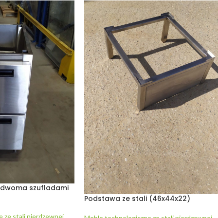
z dwoma szufladami
Podstawa ze stali (46x44x22)
 ze stali nierdzewnej
,
Meble technologiczne ze stali nierdzewnej
,