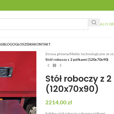
ZAPYTAJ O OF
AS
BLOG
OGŁOSZENIA
KONTAKT
Strona główna
/
Meble technologiczne ze st
Stół roboczy z 2 półkami (120x70x90)
Stół roboczy z 
(120x70x90)
2214,00
zł
Solidny stół roboczy z dwoma półkami.