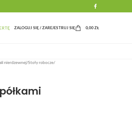
ERTĘ
ZALOGUJ SIĘ / ZAREJESTRUJ SIĘ
0,00
ZŁ
ali nierdzewnej
/
Stoły robocze
/
2 półkami