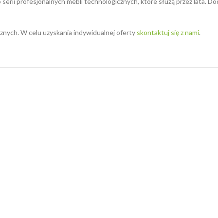
 serii profesjonalnych mebli technologicznych, które służą przez lata. D
nych. W celu uzyskania indywidualnej oferty
skontaktuj się z nami
.