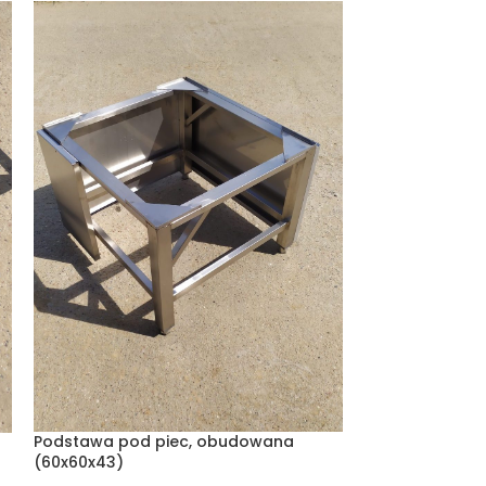
Podstawa pod piec, obudowana
Podstawa pod 
(60x60x43)
50)