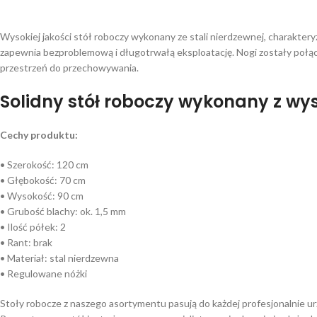
Wysokiej jakości stół roboczy wykonany ze stali nierdzewnej, charakter
zapewnia bezproblemową i długotrwałą eksploatację. Nogi zostały połącz
przestrzeń do przechowywania.
Solidny stół roboczy wykonany z wyso
Cechy produktu:
• Szerokość: 120 cm
• Głębokość: 70 cm
• Wysokość: 90 cm
• Grubość blachy: ok. 1,5 mm
• Ilość półek: 2
• Rant: brak
• Materiał: stal nierdzewna
• Regulowane nóżki
Stoły robocze z naszego asortymentu pasują do każdej profesjonalnie ur