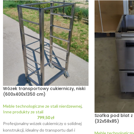
Wózek transportowy cukierniczy, niski
(600x400x1350 cm)
Meble technologiczne ze stali nierdzewnej
,
Inne produkty ze stali
Szafka pod blat 
799,50
zł
(32x58x85)
Profesjonalny wózek cukierniczy o solidnej
konstrukcji, idealny do transportu dań i
Meble technologiczne