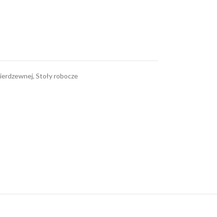
nierdzewnej
,
Stoły robocze