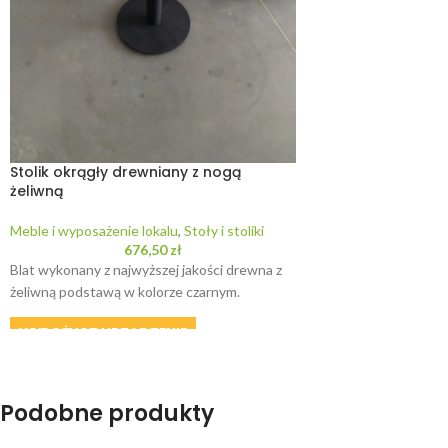
Stolik okrągły drewniany z nogą
żeliwną
Meble i wyposażenie lokalu
,
Stoły i stoliki
676,50
zł
Blat wykonany z najwyższej jakości drewna z
żeliwną podstawą w kolorze czarnym.
WYPOŻYCZ URZĄDZENIE
Podobne produkty